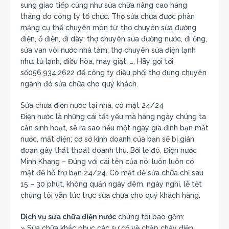
sung giao tiếp cũng như sửa chữa nâng cao hàng
tháng do công ty tổ chức. Thợ sửa chữa được phân
mảng cụ thể chuyên môn từ: thợ chuyên sửa đường
điện, ổ điện, đi dây; thợ chuyên sửa đường nước, đi ống,
sửa van vòi nước nhà tắm; thợ chuyên sửa điện lạnh
như: tủ lạnh, điều hòa, máy giặt, …. Hãy gọi tới
số056.934.2622 để công ty điều phối thợ đúng chuyên
ngành đó sửa chữa cho quý khách.
Sửa chữa điện nước tại nhà, có mặt 24/24
Điện nước là những cái tất yếu mà hàng ngày chúng ta
cần sinh hoạt, sẽ ra sao nếu một ngày gia đình bạn mất
nước, mất điện; cơ sở kinh doanh của bạn sẽ bị gián
đoạn gây thất thoát doanh thu. Bởi lẽ đó, Điện nước
Minh Khang – Đúng với cái tên của nó: luôn luôn có
mặt để hỗ trợ bạn 24/24. Có mặt để sửa chữa chỉ sau
15 – 30 phút, không quản ngày đêm, ngày nghỉ, lễ tết
chúng tôi vẫn túc trực sửa chữa cho quý khách hàng.
Dịch vụ sửa chữa điện nước
chúng tôi bao gồm:
» Sửa chữa khắc phục các sự cố về chập cháy điện,