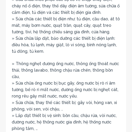
cháy nổ ổ điện, thay thế dây điện âm tường, sửa chữa ổ
cắm điện, tủ điện và các thiết bị điện gia đình.
» Sửa chữa các thiết bị điện như: tủ điện, cầu dao, át tô
mát, máy bơm nước, quạt trần, quạt cây, quạt treo
tường, tivi, hệ thống chiếu sáng gia đình, cửa hàng.
» Sửa chữa lắp đặt, bảo dưỡng các thiết bị điện lạnh:
điều hòa, tủ lạnh, máy giặt, lò vi sóng, bình nóng lạnh,
tủ đông, tủ kem.
» Thông nghẹt đường ống nước, thông ống thoát nước
thải, thông lavabo, thông chậu rửa chén, thông bồn
cầu,
» Sửa chữa ống nước bị bục gãy, ống nước bị rò rỉ âm
tường, bể rò rỉ mất nước, đường ống nước bị nghẹt cát,
rong rêu gây mất nước, nước yếu.
» Sửa chữa, thay thế các thiết bị: gãy vòi, hỏng van, xi
phông, vòi sen, vòi chậu, ..
» Lắp đặt thiết bị vệ sinh: bồn cầu, chậu rửa, vòi nước,
đường nước, hệ thống nước gia đình, hệ thống nước
phòng tắm, …