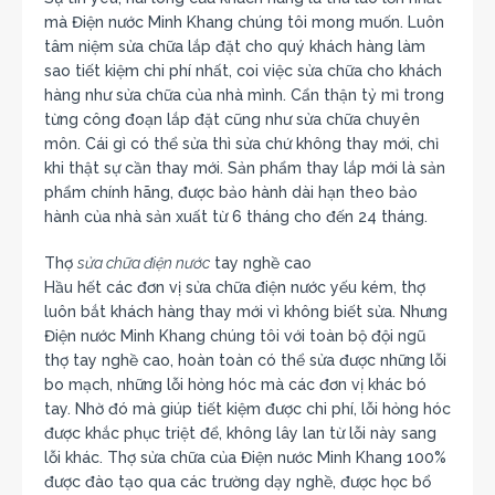
mà Điện nước Minh Khang chúng tôi mong muốn. Luôn
tâm niệm sửa chữa lắp đặt cho quý khách hàng làm
sao tiết kiệm chi phí nhất, coi việc sửa chữa cho khách
hàng như sửa chữa của nhà mình. Cẩn thận tỷ mỉ trong
từng công đoạn lắp đặt cũng như sửa chữa chuyên
môn. Cái gì có thể sửa thì sửa chứ không thay mới, chỉ
khi thật sự cần thay mới. Sản phẩm thay lắp mới là sản
phẩm chính hãng, được bảo hành dài hạn theo bảo
hành của nhà sản xuất từ 6 tháng cho đến 24 tháng.
Thợ
sửa chữa điện nước
tay nghề cao
Hầu hết các đơn vị sửa chữa điện nước yếu kém, thợ
luôn bắt khách hàng thay mới vì không biết sửa. Nhưng
Điện nước Minh Khang chúng tôi với toàn bộ đội ngũ
thợ tay nghề cao, hoàn toàn có thể sửa được những lỗi
bo mạch, những lỗi hỏng hóc mà các đơn vị khác bó
tay. Nhờ đó mà giúp tiết kiệm được chi phí, lỗi hỏng hóc
được khắc phục triệt để, không lây lan từ lỗi này sang
lỗi khác. Thợ sửa chữa của Điện nước Minh Khang 100%
được đào tạo qua các trường dạy nghề, được học bổ