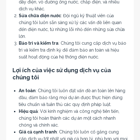
dây điện, vò đường ống nước, chắp điện, và nhiều
dịch vụ khác.
Sửa chữa điện nước
: Đội ngũ kỹ thuật viên của
chúng tôi luôn sẵn sàng xử lý các vấn đề liên quan
đến điện nước, từ những lỗi nhỏ đến những sửa chữa
lớn.
Bảo trì và kiểm tra
: Chúng tôi cung cấp dịch vụ bảo
trì và kiểm tra định kỳ để đảm bảo an toàn và hiệu
suất hoạt động của hệ thống điện nước.
Lợi ích của việc sử dụng dịch vụ của
chúng tôi
An toàn
: Chúng tôi luôn đặt vấn đề an toàn lên hàng
đầu, đảm bảo rằng mọi dự án được thực hiện đúng
tiêu chuẩn và tuân thủ các quy định pháp luật.
Hiệu quả
: Với kinh nghiệm và công nghệ tiên tiến,
chúng tôi hoàn thành các dự án một cách nhanh
chóng và chính xác.
Giá cả cạnh tranh
: Chúng tôi luôn cố gắng cung
cấp dịch vụ tốt nhất với giá cả hợp lý, phù hợp với mọi