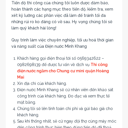
Tiến độ thi công của chúng tôi luôn được đảm bảo,
hoàn thành các hạng mục theo tiến độ, kiểm tra, xem
xét kỹ lưỡng các phần việc đã làm để tránh tối đa
những rủi ro ko đáng có về sau. Hy vọng chúng tôi sẽ
làm quý khách hài lòng!
Quy trình làm việc chuyên nghiệp, tối ưu hoá thời gian
và năng suất của Điện nước Minh Khang
Khách hàng gọi điện thoại tới số 0569342622 –
0982698139 để được tư vấn về dịch vụ
Thi công
điện nước ngầm cho Chung cư mini quận Hoàng
Mai
Xin địa chỉ của khách hàng.
Điện nước Minh Khang sẽ cử nhân viên đến khảo sát
công trình của khách hàng. Đo đạc và xem thực tế
mặt bằng.
Chúng tôi sẽ lên tính toán chi phí và gừi báo giá cho
khách hàng.
Sau khi thống nhất, sẽ cử ngay đội thợ cùng máy móc
đến công trình thực hiện theo đúng tiến độ đã thoả