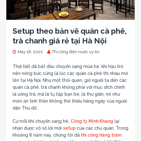
Setup theo bản vẽ quán cà phê,
trà chanh giá rẻ tại Hà Nội
May 18, 2020
Thi công điện nước uy tín
Thời tiết đã bắt đầu chuyển sang mùa hè, khí hậu trở
nên nóng bức cũng là lúc các quán cà phê thi nhau mở
lên tại Hà Nội. Như một thói quen, giờ người ta đến các
quán cà phê, trà chanh không phải với mục đích chính
là uống trà, mà là tụ tập bạn bè, là thư giãn, nó như
món ăn tinh thần không thể thiếu hàng ngày của người
dân Thủ đô.
Cứ mỗi khi chuyển sang hè,
Công ty Minh Khang
lại
nhận được vô số lời mời
setup
của các chủ quán. Trong
khoảng 8 năm nay, chúng tôi đã
thi công hàng trăm