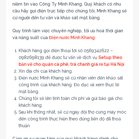
niềm tin vào Công Ty Minh Khang. Quý khách có nhu
cầu hãy gọi điện trực tiếp cho chúng tôi, Minh Khang sẽ
cử người đến tư vấn và khảo sát mặt bằng.
Quy trình làm việc chuyên nghiệp, tối ưu hoá thời gian
và năng suất của
Điện nước Minh Khang
Khách hàng gọi điện thoại tới số 0569342622 –
0982698139 để được tư vấn về dịch vụ
Setup theo
bản vẽ cho quán cà phê, trà chanh giá rẻ tại Hà Nội
Xin địa chỉ của khách hàng.
Điện nước Minh Khang sẽ cử nhân viên đến khảo sát
công trình của khách hàng. Đo đạc và xem thực tế
mặt bằng.
Chúng tôi sẽ lên tính toán chi phí và gừi báo giá cho
khách hàng.
Sau khi thống nhất, sẽ cử ngay đội thợ cùng máy móc
đến công trình thực hiện theo đúng tiến độ đã thoả
thuận
Cảm ơn sự quan tâm của quý khách hàng dành cho