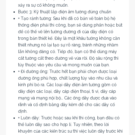
xảy ra sự cố không muốn.
Bước 3: Kỹ thuật lắp điện âm tường đúng chuẩn
+ Tạo rảnh tường: Sau khi đã có bản vẽ toàn bộ hệ
thống điện phải thi công, bạn sẽ dùng phấn hoặc bút
để có thể vẽ lên tường đường đi của dây điện có
trong bản thiết kế. Đây là một khâu tưởng không cần
thiết nhưng nó lại tạo sự rõ ràng, tránh những nhầm
lẫn không đáng có. Tiếp đó, bạn có thể dùng máy
cắt tường cắt theo đường vẽ vừa rồi. Độ sâu rộng thì
tùy thuộc vào yêu cầu và mong muốn của bạn.
+ Đi đường ống: Trước hết bạn phải chọn được loại
đường ống phù hợp, chất lượng tùy vào nhu cầu và
kinh phí bỏ ra. Các loại dây điện âm tường gồm có
dây điện các loại, dây cáp điện thoại, ti vi, dây cáp
mạng và mạng nội bộ… Các ống dây được đưa vào
rãnh và cố định bằng dây kẽm để cho các dây cố
định.
+ Luồn dây: Trước hoặc sau khi thi công, bạn đều có
thể luồn dây sao cho hợp lí. Tuy nhiên, theo lời
khuyên của các kiến trúc sư thì việc luồn dây trước khi