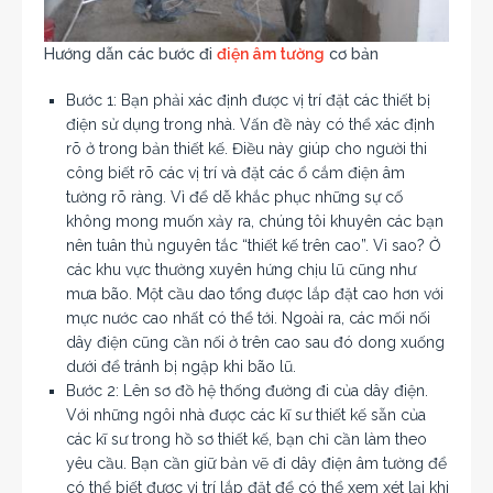
Hướng dẫn các bước đi
điện âm tường
cơ bản
Bước 1: Bạn phải xác định được vị trí đặt các thiết bị
điện sử dụng trong nhà. Vấn đề này có thể xác định
rõ ở trong bản thiết kế. Điều này giúp cho người thi
công biết rõ các vị trí và đặt các ổ cắm điện âm
tường rõ ràng. Vì để dễ khắc phục những sự cố
không mong muốn xảy ra, chúng tôi khuyên các bạn
nên tuân thủ nguyên tắc “thiết kế trên cao”. Vì sao? Ở
các khu vực thường xuyên hứng chịu lũ cũng như
mưa bão. Một cầu dao tổng được lắp đặt cao hơn với
mực nước cao nhất có thể tới. Ngoài ra, các mối nối
dây điện cũng cần nối ở trên cao sau đó dong xuống
dưới để tránh bị ngập khi bão lũ.
Bước 2: Lên sơ đồ hệ thống đường đi của dây điện.
Với những ngôi nhà được các kĩ sư thiết kế sẵn của
các kĩ sư trong hồ sơ thiết kế, bạn chỉ cần làm theo
yêu cầu. Bạn cần giữ bản vẽ đi dây điện âm tường để
có thể biết được vị trí lắp đặt để có thể xem xét lại khi